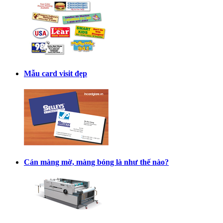
Mẫu card visit đẹp
Cán màng mờ, màng bóng là như thế nào?