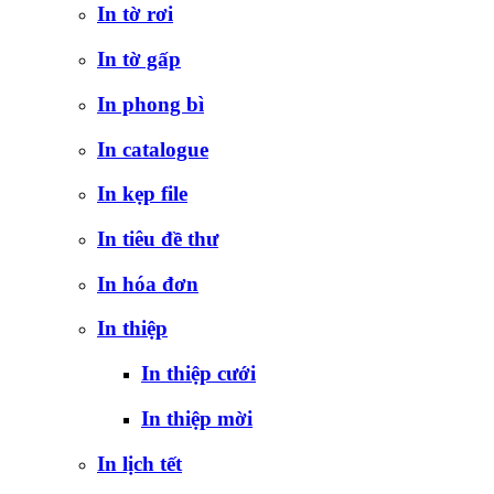
In tờ rơi
In tờ gấp
In phong bì
In catalogue
In kẹp file
In tiêu đề thư
In hóa đơn
In thiệp
In thiệp cưới
In thiệp mời
In lịch tết