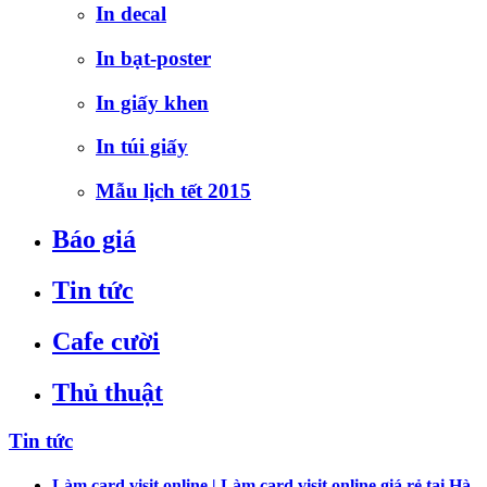
In decal
In bạt-poster
In giấy khen
In túi giấy
Mẫu lịch tết 2015
Báo giá
Tin tức
Cafe cười
Thủ thuật
Tin tức
Làm card visit online | Làm card visit online giá rẻ tại Hà