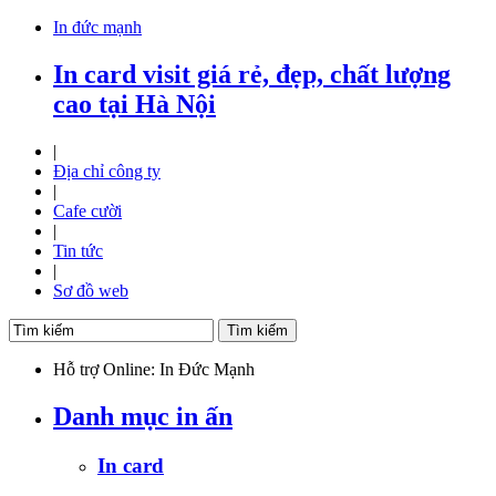
In đức mạnh
In card visit giá rẻ, đẹp, chất lượng
cao tại Hà Nội
|
Địa chỉ công ty
|
Cafe cười
|
Tin tức
|
Sơ đồ web
Hỗ trợ Online: In Đức Mạnh
Danh mục in ấn
In card