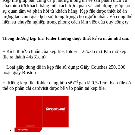
Kẹp file giúp bạn cung cấ p những thông tin về sản phẩm dịch vụ
của mình tới khách hàng một cách trực quan và sinh động, giúp tạo
sự quan tâm và phản hồi từ khách hàng. Kẹp file được thiết kế ấn
tượng tạo cảm giác lịch sự, trang trọng cho người nhận. Và cũng thể
hiện sự chuyên nghiệp trong phong cách làm việc của quý công ty.
Thông thường kẹp file, folder thường được thiết kế và in ấn như sau:
+ Kích thước chuẩn của kẹp file, folder : 22x31cm ( Khi mở kẹp
file ra thành 44x31cm)
+ Loại giấy dùng để in kẹp file sử dụng: Giấy Couches 250, 300
hoặc giấy Briston
+ Riêng kẹp file, folder dạng hộp sẽ để gân là 0,5-1cm. Kẹp file có
thể có phần cài cardvisit được bế vào phần tai kẹp file.