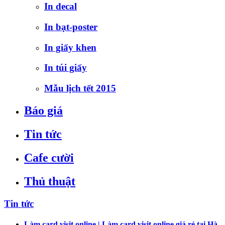
In decal
In bạt-poster
In giấy khen
In túi giấy
Mẫu lịch tết 2015
Báo giá
Tin tức
Cafe cười
Thủ thuật
Tin tức
Làm card visit online | Làm card visit online giá rẻ tại Hà