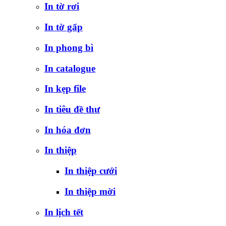
In tờ rơi
In tờ gấp
In phong bì
In catalogue
In kẹp file
In tiêu đề thư
In hóa đơn
In thiệp
In thiệp cưới
In thiệp mời
In lịch tết