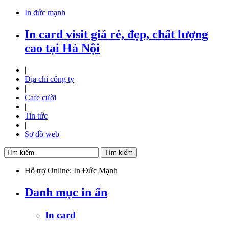
In đức mạnh
In card visit giá rẻ, đẹp, chất lượng
cao tại Hà Nội
|
Địa chỉ công ty
|
Cafe cười
|
Tin tức
|
Sơ đồ web
Hỗ trợ Online: In Đức Mạnh
Danh mục in ấn
In card