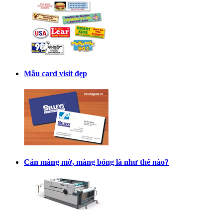
Mẫu card visit đẹp
Cán màng mờ, màng bóng là như thế nào?