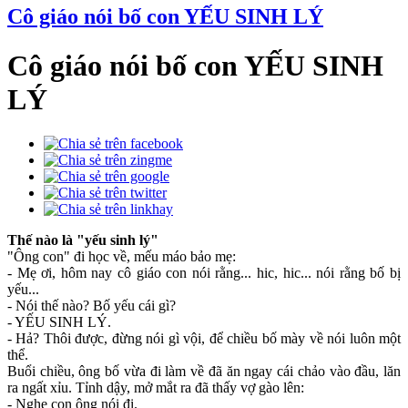
Cô giáo nói bố con YẾU SINH LÝ
Cô giáo nói bố con YẾU SINH
LÝ
Thế nào là "yếu sinh lý"
"Ông con" đi học về, mếu máo bảo mẹ:
- Mẹ ơi, hôm nay cô giáo con nói rằng... hic, hic... nói rằng bố bị
yếu...
- Nói thế nào? Bố yếu cái gì?
- YẾU SINH LÝ.
- Hả? Thôi được, đừng nói gì vội, để chiều bố mày về nói luôn một
thể.
Buổi chiều, ông bố vừa đi làm về đã ăn ngay cái chảo vào đầu, lăn
ra ngất xỉu. Tỉnh dậy, mở mắt ra đã thấy vợ gào lên:
- Nghe con ông nói đi.