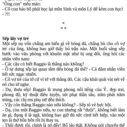
"Ông con" mếu máo:
- Cô con bảo bố phải học lại môn Sinh và môn Lý để kèm con học!
- ?!!
*
* *
Sếp lấy vợ trẻ
Một sếp nọ vốn chẳng am hiểu gì về bóng đá, chẳng bù cho cô vợ
trẻ của ông, không bao giờ thấy bỏ trận nào. Một buổi sáng sếp
bước vào văn phòng với khuôn mặt như bị ong đốt, ông hỏi các
nhân viên nam:
- Các cậu có biết Baggio là thằng nào không?
- Ồ tự dưng sếp lại quan tâm đến bóng đá thế? - Cả đám nhân viên
hết sức ngạc nhiên.
- Cô vợ trẻ của tớ cứ ví tớ với thằng đó. Các cậu khái quát vài nét về
nó cho tớ nghe.
- Dạ, thưa sếp! Baggio là trung phong nổi tiếng của Ý, đẹp trai,
phong độ, kỹ thuật điêu luyện, sút phạt thần sầu, trăm phát trăm
trúng, các chị em phụ nữ đều thích.
- Vậy còn thằng Baggio nào nữa không? - Sếp tỏ vẻ bực bội.
- Dạ, còn một Baggio nữa, to con nhưng rất “đuội”, không biết làm
ăn gì, đụng tí là ngã, không bao giờ đủ sức chơi hết hiệp, vào một
tẹo là thở hổn hển rồi bị thay ra.
- Thôi được rồi, chính là nó đấy! Bố láo thật. Không nói chuyện thể